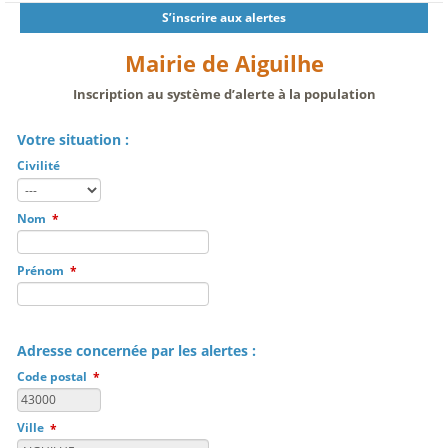
S’inscrire aux alertes
Mairie de Aiguilhe
Inscription au système d’alerte à la population
Votre situation :
Civilité
Nom
*
Prénom
*
Adresse concernée par les alertes :
Code postal
*
Ville
*