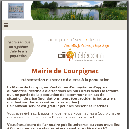
navbar mobile
Mairie de Courpignac
Présentation du service d’alerte à la population
La
Mairie de Courpignac
s’est dotée d’un système d’appels
automatisé, destiné à alerter dans les plus brefs délais la totalité
ou une partie de la population de la commune, en cas de
situation de crise (inondations, tempêtes, accidents industriels,
incident sanitaire ou autres catastrophes).
Ce nouveau service est gratuit pour les personnes inscrites.
Vous avez été inscrit automatiquement si vous habitez à Courpignac et
que vous êtes présent dans l’annuaire public universel.
Vous êtes absent de l’annuaire public universel ou vous travaillez
à Courpignac sans y résider, et vous souhaitez être alerté ?