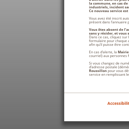
la commune, en cas de s
industriels, incident sa
Ce nouveau service est 
Vous avez été inscrit au
présent dans l’annuaire p
Vous êtes absent de l’a
sans y résider, et vous 
Dans ce cas, cliquez sur 
formulaire pour chaque ad
afin qu’il puisse être co
En cas d’alerte, la
Mairie
courriel) aux personnes f
Si vous changez de numér
d’adresse postale (démén
Roussillon
pour vous dés
service en remplissant le
Accessibil