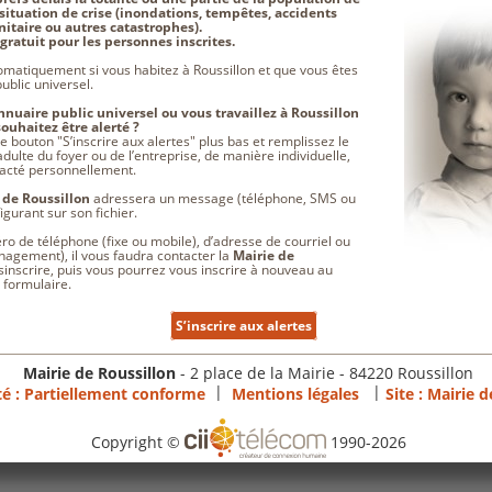
ituation de crise (inondations, tempêtes, accidents
nitaire ou autres catastrophes).
gratuit pour les personnes inscrites.
tomatiquement si vous habitez à Roussillon et que vous êtes
ublic universel.
nnuaire public universel ou vous travaillez à Roussillon
souhaitez être alerté ?
le bouton "S’inscrire aux alertes" plus bas et remplissez le
ulte du foyer ou de l’entreprise, de manière individuelle,
ntacté personnellement.
 de Roussillon
adressera un message (téléphone, SMS ou
igurant sur son fichier.
o de téléphone (fixe ou mobile), d’adresse de courriel ou
agement), il vous faudra contacter la
Mairie de
inscrire, puis vous pourrez vous inscrire à nouveau au
 formulaire.
S’inscrire aux alertes
Mairie de Roussillon
- 2 place de la Mairie - 84220 Roussillon
|
|
ité : Partiellement conforme
Mentions légales
Site :
Mairie d
Copyright ©
1990-2026