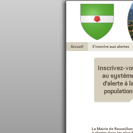
Accueil
S’inscrire aux alertes
La
Mairie de Roussillon
à alerter dans les plus 