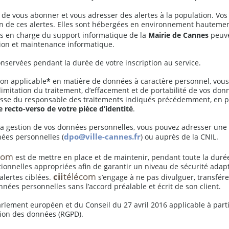
 de vous abonner et vous adresser des alertes à la population. Vo
ion de ces alertes. Elles sont hébergées en environnement hautemen
ces en charge du support informatique de la
Mairie de Cannes
peuve
tion et maintenance informatique.
nservées pendant la durée de votre inscription au service.
on applicable
*
en matière de données à caractère personnel, vous 
e limitation du traitement, d’effacement et de portabilité de vos d
resse du responsable des traitements indiqués précédemment, en 
 recto-verso de votre pièce d’identité
.
c la gestion de vos données personnelles, vous pouvez adresser un
dpo@ville-cannes.fr
nées personnelles (
) ou auprès de la CNIL.
com
est de mettre en place et de maintenir, pendant toute la durée
ionnelles appropriées afin de garantir un niveau de sécurité adapt
cii
télécom
alertes ciblées.
s’engage à ne pas divulguer, transférer
es personnelles sans l’accord préalable et écrit de son client.
lement européen et du Conseil du 27 avril 2016 applicable à parti
tion des données (RGPD).