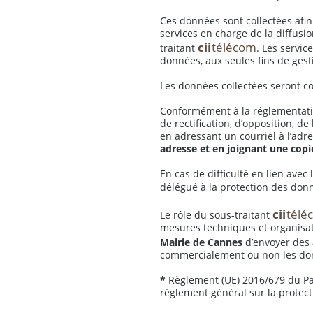
Ces données sont collectées afin
services en charge de la diffus
cii
télécom
traitant
. Les servi
données, aux seules fins de ges
Les données collectées seront co
Conformément à la réglementati
de rectification, d’opposition, d
en adressant un courriel à l’ad
adresse et en joignant une copie
En cas de difficulté en lien ave
délégué à la protection des don
cii
télé
Le rôle du sous-traitant
mesures techniques et organisat
Mairie de Cannes
d’envoyer des 
commercialement ou non les donné
*
Règlement (UE) 2016/679 du Par
règlement général sur la protec